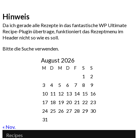
Hinweis
Da ich gerade alle Rezepte in das fantastische WP Ultimate
Recipe-Plugin übertrage, funktioniert das Rezeptmenu im
Header nicht so wie es soll.
Bitte die Suche verwenden.
August 2026
M
D
M
D
F
S
S
1
2
3
4
5
6
7
8
9
10
11
12
13
14
15
16
17
18
19
20
21
22
23
24
25
26
27
28
29
30
31
« Nov.
Recipes