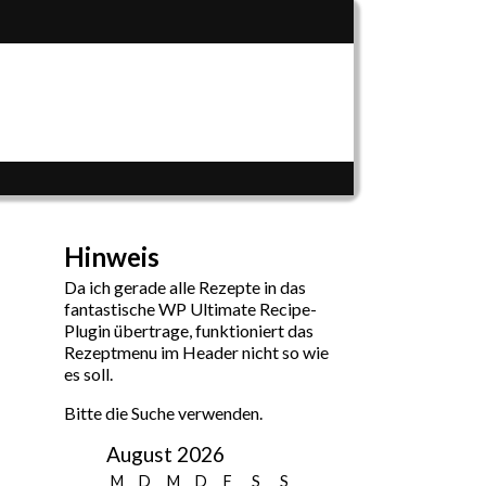
Hinweis
Da ich gerade alle Rezepte in das
fantastische WP Ultimate Recipe-
Plugin übertrage, funktioniert das
Rezeptmenu im Header nicht so wie
es soll.
Bitte die Suche verwenden.
August 2026
M
D
M
D
F
S
S