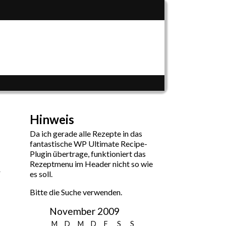
Hinweis
Da ich gerade alle Rezepte in das
fantastische WP Ultimate Recipe-
Plugin übertrage, funktioniert das
Rezeptmenu im Header nicht so wie
es soll.
Bitte die Suche verwenden.
November 2009
M
D
M
D
F
S
S