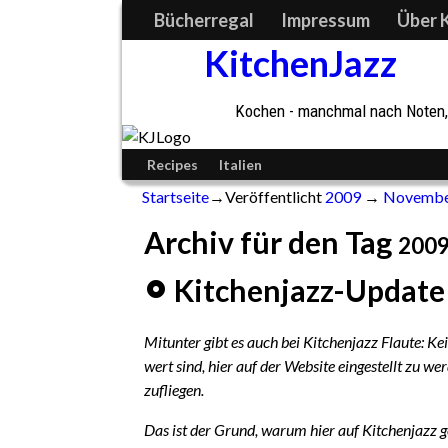
Bücherregal
Impressum
Über 
KitchenJazz
Kochen - manchmal nach Noten, 
Recipes
Italien
Startseite
→Veröffentlicht
2009
→
Novemb
Archiv für den Tag
2009
Kitchenjazz-Update
Mitunter gibt es auch bei Kitchenjazz Flaute: Kein
wert sind, hier auf der Website eingestellt zu we
zufliegen.
Das ist der Grund, warum hier auf Kitchenjazz ge