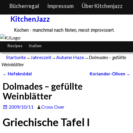
Bücherregal
Impressum
Über Kitchenjazz
KitchenJazz
Kochen - manchmal nach Noten, meist improvisiert.
Recipes
Italien
Startseite
→
Jahreszeit
→
Autumn Haze
→
Dolmades – gefüllte
Weinblätter
←
Hefeknödel
Koriander-Oliven
→
Artikelnavigation
Dolmades – gefüllte
Weinblätter
2009/10/11
Cross Over
Griechische Tafel I