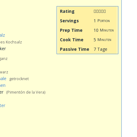
Rating
Servings
1
Portion
Prep Time
10
Minuten
alz
Cook Time
5
Minuten
es Kochsalz
ker
Passive Time
7 Tage
ganz
warz
ale
getrocknet
men
er
(Pimentón de la Vera)
ter