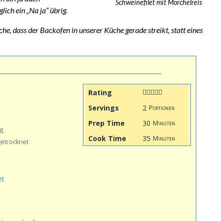
Schweinefilet mit Morchelreis
glich ein „Na ja“ übrig.
che, dass der Backofen in unserer Küche gerade streikt, statt eines
Rating
Servings
2
Portionen
Prep Time
30
Minuten
iß
Cook Time
35
Minuten
etrocknet
et