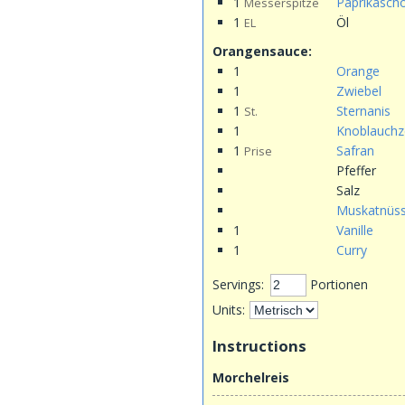
1
Paprikasch
Messerspitze
1
Öl
EL
Orangensauce:
1
Orange
1
Zwiebel
1
Sternanis
St.
1
Knoblauchz
1
Safran
Prise
Pfeffer
Salz
Muskatnüs
1
Vanille
1
Curry
Servings:
Portionen
Units:
Instructions
Morchelreis