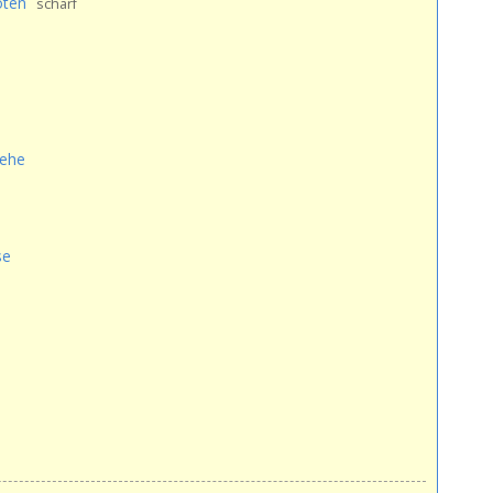
oten
scharf
ehe
se