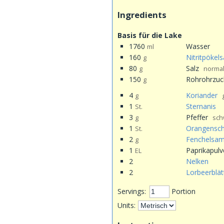
Ingredients
Basis für die Lake
1760
Wasser
ml
160
Nitritpökels
g
80
Salz
g
normal
150
Rohrohrzuc
g
4
Koriander
g
1
Sternanis
St.
3
Pfeffer
g
sch
1
Orangensch
St.
2
Fenchelsa
g
1
Paprikapulv
EL
2
Nelken
2
Lorbeerblät
Servings:
Portion
Units: