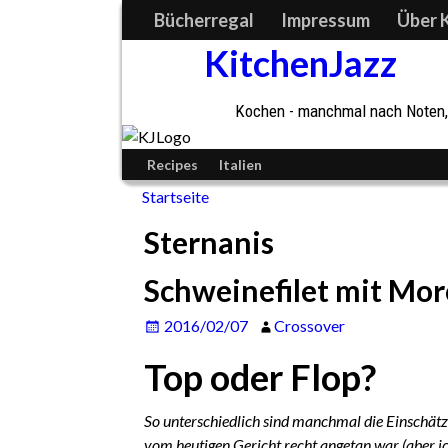
Bücherregal
Impressum
Über 
KitchenJazz
Kochen - manchmal nach Noten, 
Recipes
Italien
Startseite
Sternanis
Schweinefilet mit Mo
2016/02/07
Crossover
Top oder Flop?
So unterschiedlich sind manchmal die Einschät
vom heutigen Gericht recht angetan war (aber ic