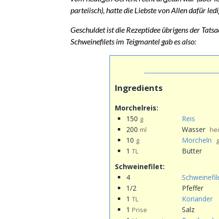
parteiisch), hatte die Liebste von Allen dafür ledi
Geschuldet ist die Rezeptidee übrigens der Tatsa
Schweinefilets im Teigmantel gab es also:
Ingredients
Morchelreis:
150
Reis
g
200
Wasser
ml
he
10
Morcheln
g
g
1
Butter
TL
Schweinefilet:
4
Schweinefil
1/2
Pfeffer
1
Koriander
TL
1
Salz
Prise