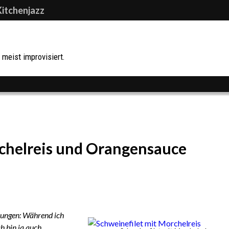
Kitchenjazz
meist improvisiert.
rchelreis und Orangensauce
zungen: Während ich
h bin ja auch