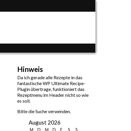
Hinweis
Da ich gerade alle Rezepte in das
fantastische WP Ultimate Recipe-
Plugin übertrage, funktioniert das
Rezeptmenu im Header nicht so wie
es soll.
Bitte die Suche verwenden.
August 2026
M
D
M
D
F
S
S