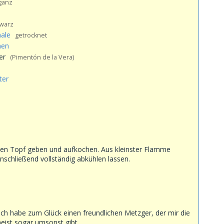
ganz
warz
ale
getrocknet
men
er
(Pimentón de la Vera)
ter
nden Topf geben und aufkochen. Aus kleinster Flamme
nschließend vollständig abkühlen lassen.
Ich habe zum Glück einen freundlichen Metzger, der mir die
eist sogar umsonst gibt.