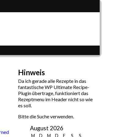
Hinweis
Da ich gerade alle Rezepte in das
fantastische WP Ultimate Recipe-
Plugin übertrage, funktioniert das
Rezeptmenu im Header nicht so wie
es soll.
Bitte die Suche verwenden.
August 2026
rned
M
D
M
D
F
S
S