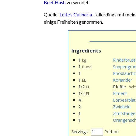
Beef Hash
verwendet.
Quelle:
Leite’s Culinaria
– allerdings mit mei
einige Freiheiten genommen.
Ingredients
1
Rinderbrust
kg
1
Suppengrü
Bund
1
Knoblauchz
1
Koriander
EL
1/2
Pfeffer
EL
sch
1/2
Piment
EL
4
Lorbeerblät
2
Zwiebeln
1
Zimtstange
1
Orangensch
Servings:
Portion