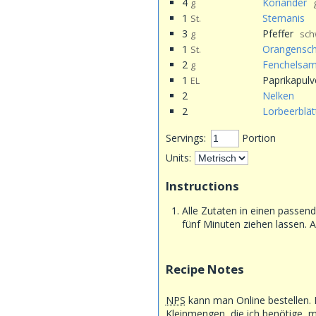
4
Koriander
g
1
Sternanis
St.
3
Pfeffer
g
sch
1
Orangensch
St.
2
Fenchelsa
g
1
Paprikapulv
EL
2
Nelken
2
Lorbeerblät
Servings:
Portion
Units:
Instructions
Alle Zutaten in einen passe
fünf Minuten ziehen lassen. A
Recipe Notes
NPS
kann man Online bestellen. 
Kleinmengen, die ich benötige, m