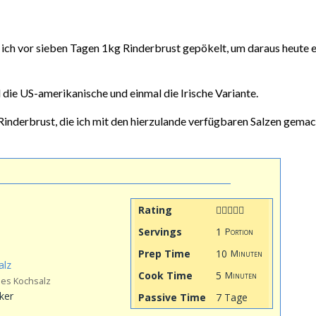
 ich vor sieben Tagen 1kg Rinderbrust gepökelt, um daraus heute e
die US-amerikanische und einmal die Irische Variante.
Rinderbrust, die ich mit den hierzulande verfügbaren Salzen gema
Rating
Servings
1
Portion
Prep Time
10
Minuten
alz
Cook Time
5
Minuten
es Kochsalz
ker
Passive Time
7 Tage