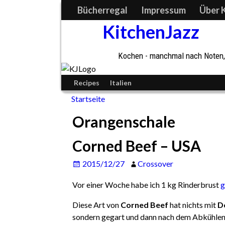
Bücherregal
Impressum
Über 
KitchenJazz
Kochen - manchmal nach Noten, 
Recipes
Italien
Startseite
Orangenschale
Corned Beef – USA
2015/12/27
Crossover
Vor einer Woche habe ich 1 kg Rinderbrust
g
Diese Art von
Corned Beef
hat nichts mit
D
sondern gegart und dann nach dem Abkühlen 