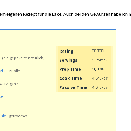
nem eigenen Rezept für die Lake. Auch bei den Gewürzen habe ich 
Rating
(die gepökelte natürlich)
Servings
1
Portion
n
Prep Time
10
Min
ehe
Knolle
Cook Time
4
Stunden
warz, ganz
Passive Time
4
Stunden
ter
ale
getrocknet