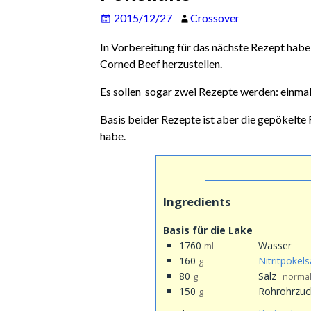
2015/12/27
Crossover
In Vorbereitung für das nächste Rezept habe
Corned Beef herzustellen.
Es sollen sogar zwei Rezepte werden: einmal 
Basis beider Rezepte ist aber die gepökelte 
habe.
Ingredients
Basis für die Lake
1760
Wasser
ml
160
Nitritpökels
g
80
Salz
g
normal
150
Rohrohrzuc
g